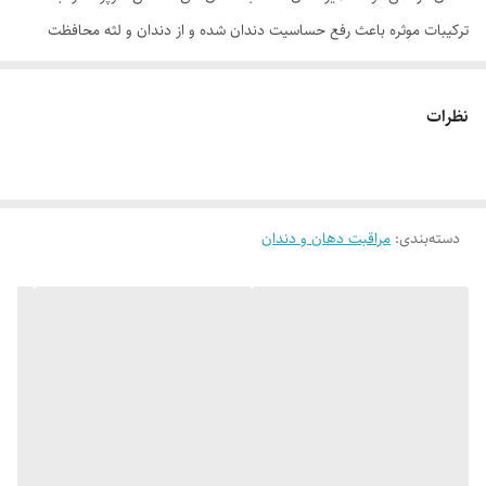
ترکیبات موثره باعث رفع حساسیت دندان شده و از دندان و لثه محافظت
می‌کند.
موارد استفاده
نظرات
* مناسب برای دندان‌های حساس * تقویت کننده لایه محافظتی دندان *
پاکسازی دهان و دندان * خوشبو کننده دهان
روش مصرف
دسته‌بندی
:
مراقبت دهان و دندان
هر روز دوبار، ترجیحا صبح و شب مقدار کافی از خمیردندان سوپراستار را بر
روی یک مسواک مناسب زده و بصورت ملایم دندان‌ها را مسواک کنید. از فشار
زیاد به لثه و دندان بپرهیزید و حداقل 2 دقیقه مسواک زدن شما به طول
بیانجامد. پییشنهاد می‌شود سطح زبان را به آرامی با مسواک پاکیزه کنید. پس
از آن بصورت کامل دهان خود را با آب ولرم شستشو دهید.
ترکیبات
ترکیبات: سوربیتول، سیلیکون دی اکساید، گلیسیرین 99.5%، پتاسیم نیترات،
سیلیکا هیدراته، سدیم لوریل سولفات، پی ای جی، 40 هیدروژنیتد کاستر اویل،