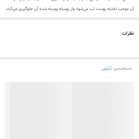
آن موجب تغذیه پوست لب می‌شود واز پوسته پوسته شده آن جلوگیری می‌کند.
وجود موم زنبور عسل در این محصول باعث ایجاد حالت مخملی روی لب
می‌شود که زیبایی آرایش و لب‌های شما را دو چندان میکند.
نظرات
موارد استفاده
. ماندگاری بالا . پوشش کامل و ایجاد سطح یک دست . بافت نرم و سبک .
جلوه مخملی و منسجم . تنوع رنگی بالا . تغذیه پوست لب و جلوگیری از
دسته‌بندی
:
آرایشی
خشکی و پوسته پوسته شدن آن
روش مصرف
رژلب جامد ام ان دی را وسط لب بالا قرار می‌دهید و با فشار ملایم به سمت
یکی از گوشه‌های لب بالایی بکشید. این کار را برای نیمه دیگر لب بالایی نیز
انجام دهید. این فرآیند را برای لب پایین هم تکرار کنید. از چند مرتبه کشیدن
رژلب بر روی لب تا جای ممکن ممانعت کنید چون می‌تواند باعث غیر
یکنواخت نشستن رژلب بر روی لب و چند رنگ دیده شدن لب‌ها شود. جهت
پاک کردن رژ لب ام ان دی از روی لب‌ها می‌توانید از محلول پاک کننده آرایش