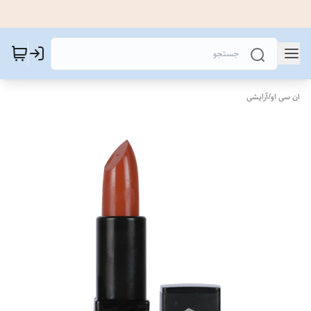
ان سی او
/
آرایشی