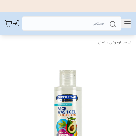
ان سی او
/
روتین مراقبتی