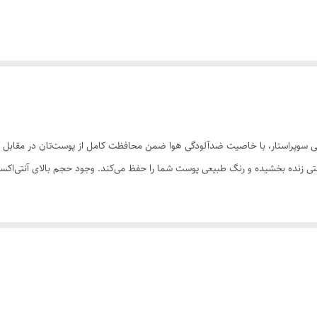
ساخت: 56/21255- ضدآفتاب‌های رنگی سوپراستار، با خاصیت ضدآلودگی هوا ضمن محافظت کامل از پوست‌ت
تی زنده بخشیده و رنگ طبیعی پوست شما را حفظ می‌کند. وجود حجم بالای آنتی‌اکس
 آلودگی‌های محیطی • جلوگیری از آفتاب سوختگی و ایجاد لک و چروک پوستی • ایج
پوشانده و با ماساژ دادن به جذب آن کمک کنید. در صورتیکه در معرض نور مستقیم خ