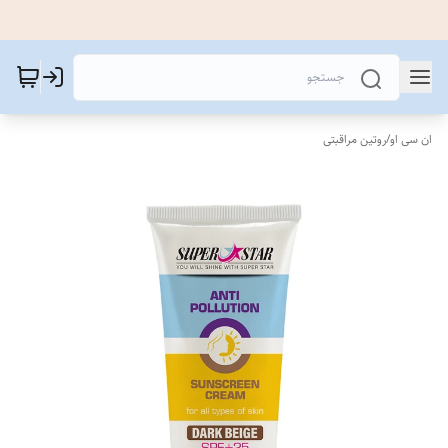
ان سی او
/
روتین مراقبتی