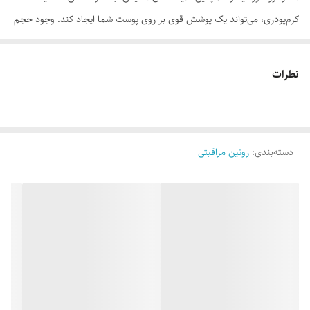
کرم‌پودری، می‌تواند یک پوشش قوی بر روی پوست شما ایجاد کند. وجود حجم
بالای آنتی‌اکسیدان در این محصول باعث می‌گردد که عوارض ایجاد شده از نور
خورشید و آلودگی‌های محیطی رفع گردد.
نظرات
موارد استفاده
• محافظت کامل از پوست در مقابل اشعه‌های مضر خورشید و آلودگی‌های
محیطی • جلوگیری از آفتاب سوختگی و ایجاد لک و چروک پوستی •
دسته‌بندی
:
روتین مراقبتی
پوشش‌دهندگی بالا • مناسب برای انواع تیپ‌های پوستی
روش مصرف
پوست خود را با مقدار مناسبی از کرم ضدآفتاب سوپراستار پوشانده و با ماساژ
دادن به جذب آن کمک کنید. در صورتیکه در معرض نور مستقیم خورشید
هستید، هر دو ساعت یکبار ضدآفتاب را تجدید کند.
ترکیبات
هموسالات، بنزوفنون 3، تیتانیوم دی اکسید 0.3 میکرون، اسید استئاریک،
ستئاریل الکل، گلیسیرین 99.5 درصد، پارافین مایع با گرید بهداشتی، زینک