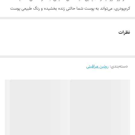
کرم‌پودری، می‌تواند به پوست شما حالتی زنده بخشیده و رنگ طبیعی پوست
شما را حفظ می‌کند. وجود حجم بالای آنتی‌اکسیدان در این محصول باعث
می‌گردد که عوارض ایجاد شده از نور خورشید و آلودگی‌های محیطی رفع گردد.
نظرات
موارد استفاده
• محافظت کامل از پوست در مقابل اشعه‌های مضر خورشید و آلودگی‌های
محیطی • جلوگیری از آفتاب سوختگی و ایجاد لک و چروک پوستی • ایجاد
دسته‌بندی
:
روتین مراقبتی
پوشش طبیعی بر روی پوست • مناسب برای انواع تیپ‌های پوستی
روش مصرف
پوست خود را با مقدار مناسبی از کرم ضدآفتاب سوپراستار پوشانده و با ماساژ
دادن به جذب آن کمک کنید. در صورتیکه در معرض نور مستقیم خورشید
هستید، هر دو ساعت یکبار ضدآفتاب را تجدید کند.
ترکیبات
هموسالات، بنزوفنون 3، تیتانیوم دی اکسید 0.3 میکرون، اسید استئاریک،
ستئاریل الکل، گلیسیرین 99.5 درصد، پارافین مایع با گرید بهداشتی، زینک