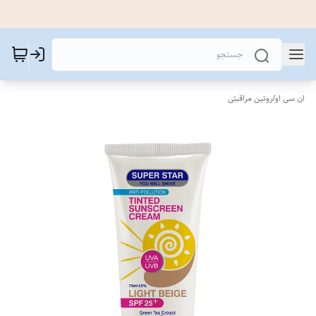
ان سی او
/
روتین مراقبتی