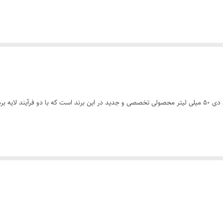
شماره پروانه بهداشتی ساخت: 19608/ 56 کرم ضد لک ام ان دی 50 میلی لیتر محصولی تخصصی و جدید در این برند اس
ی پوستی
ز شستشو و خشک نمودن پوست، لایه نازکی از کرم را روی نواحی مورد نظر قرار داده و به آ
ه کنید.