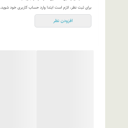
آب دیونیزه، ستئارات 25، ستیل الکل، بیز
برای ثبت نظر، لازم است ابتدا وارد حساب کاربری خود شوید.
اسید، گلیسیرین، پرولین، سرین، والین، ترئونین، آلانین، پر
افزودن نظر
تری اتانول آمین، عصاره شیرین بیان، عصاره میوه آسرولا، اسا