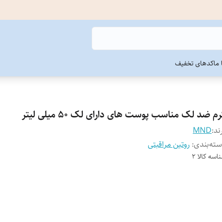
ما
کدهای تخفیف
م ضد لک مناسب پوست های دارای لک 50 میلی لیتر
ند:
MND
ته‌بندی
:
روتین مراقبتی
اسه کالا
2