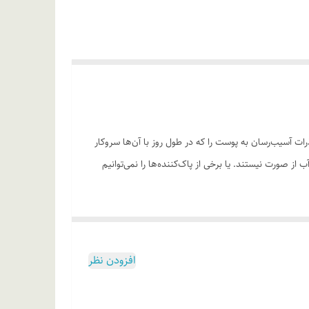
ذرات آسیب‌رسان به پوست را که در طول روز با آن‌ها سروکار
از صورت نیستند. یا برخی از پاک‌کننده‌ها را نمی‌توانیم
د. این محصول با وجود ماده مؤثره زینک پی سی ای در ساختار
ن عصاره بابونه در ترکیباتش، از التهابات پوستی جلوگیری
ثره آکواکسیل در ساختار خود، پوست را آبرسانی کرده و
افزودن نظر
ره روغن بادام در این محلول دوفازی تراست، به آبرسانی،