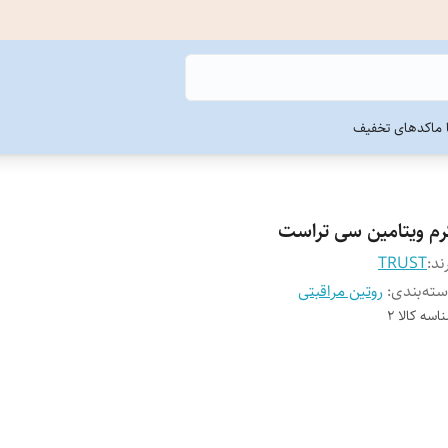
ما
کدهای تخفیف
رم ویتامین سی تراست
ند:
TRUST
ته‌بندی
:
روتین مراقبتی
اسه کالا
2