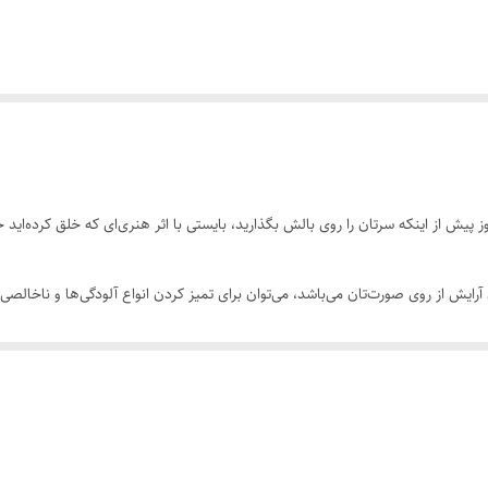
ش از اینکه سرتان را روی بالش بگذارید، بایستی با اثر هنری‌ای که خلق کرده‌اید خدا
ایش از روی صورت‌تان می‌باشد، می‌توان برای تمیز کردن انواع آلودگی‌ها و ناخال
 موردنیازش تامین گردد؛ ازینرو همواره پوستی شاداب و سرحال خواهید داشت و دیگر 
به‌ای بردارید، کمی از محلول میسلار واتر را به آن آغشته کنید و با حرکات چرخشی یا
د.