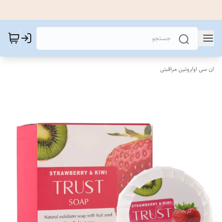
ان سی او
/
روتین مراقبتی