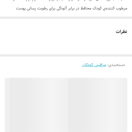
مرطوب کننده‌ی کودک محافظ در برابر آلودگی برای رطوبت رسانی پوست
کودکان که بسيار لطيف و حساس است، مناسب بوده و می‌تواند رطوبت مورد
نياز پوست کودکان را تامين کند. این کرم با فرمولاسیونی ویژه و دارا بودن
نظرات
ترکیبات منحصر به فرد از عصاره‌ها و روغن‌های گیاهی همچون عصاره‌ی چای
سبز، عصاره‌ی لیمو، روغن مورینگا، روغن کالاندولا، روغن آووکادو و ... ضمن
حفظ سلامت پوست لطیف و حساس کودک، دفاع طبیعی پوست را تقویت
می‌کند.
دسته‌بندی
:
مراقبتی کودکان
موارد استفاده
مرطوب کننده و محافظت کننده پوست کودکان محافظت از پوست کودکان در
برابر شرایط آب و هوایی آسیب رسان کاهش دهنده‌ی تحریکات پوست کودکان
و آرامبخش
روش مصرف
پس از پاک کردن کامل پوست، هر صبح و شب مقدار مناسبی از کرم را بر روی
پوست کودک قرار داده و با نوک انگشتان به آرامی ماساژ دهید تا به خوبی