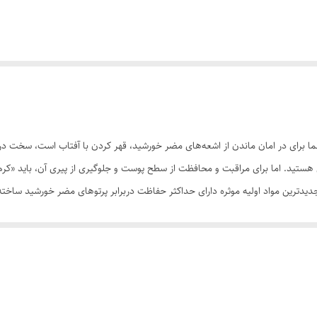
شما برای در امان ماندن از اشعه‌های مضر خورشید، قهر کردن با آفتاب است، سخت در 
هستید. اما برای مراقبت و محافظت از سطح پوست و جلوگیری از پیری آن، باید «کرم
است با SPF50+ از مرغوب‌ترین و جدیدترین مواد اولیه موثره دارای حداکثر حفاظت دربرابر پرتوهای مضر خو
 و با مهار رادیکال‌های آزاد از تخریب سلول‌های پوستی جلوگیری می‌کند. همچنین
شود.
ید به مقدار کافی از این کرم را روی پوست تمیز خود قرار داده و ماساژ دهید. در ضمن