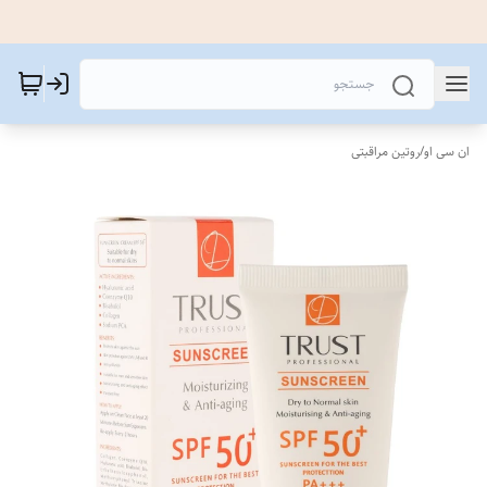
ان سی او
/
روتین مراقبتی