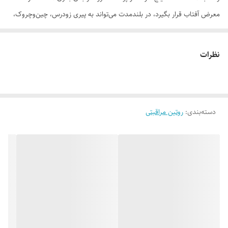
معرض آفتاب قرار بگیرد، در بلندمدت می‌تواند به پیری زودرس، چین‌وچروک،
لک‌های پیری، آفتاب سوختگی و حتی سرطان پوست منجر شود.
کرم ضدآفتاب و ضدپیری SPF +50 تراست، با استفاده از مرغوب‌ترین و
نظرات
جدیدترین مواد اولیه همچون هیالورونیک اسید و کوآنزیم کیوتن از پوست شما
دربرابر پرتوهای مضر آفتاب به طور کامل محافظت می‌کند. این کرم علاوه بر
مهار رادیکال‌های آزاد و محافظت از پوست دربرابر آلودگی‌های محیطی، از
دسته‌بندی
:
روتین مراقبتی
تخریب سلول‌های پوستی، بروز چین‌وچروک، پیری زودس و لک‌های ناشی از
آفتاب نیز جلوگیری می‌کند. این محصول بافتی سبک داشته و با قابلیت جذب
سریع و آبرسانی قویِ پوست خشک و حفظ رطوبت آن، پس از مصرف منافذ
پوستی را نبسته و هیچ خللی در روند تنفس سلول‌های پوستی ایجاد نمی‌کند.
روش مصرف: 20 دقیقه قبل از قرارگیری در برابر نور خورشید به مقدار کافی از
کرم ضدآفتاب تراست بر روی پوست تمیز قرار داده و ماساژ دهید. همچنین
بهتر است هر دو ساعت یک بار کرم را تمدید کنید.
* در ضمن در ترکیبات کرم ضدآفتاب و ضدپیری تراست، از پارابن استفاده