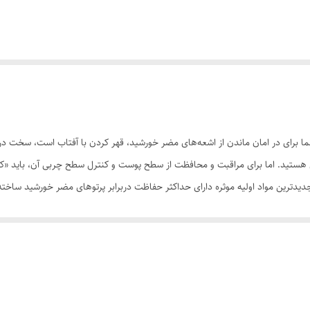
شما برای در امان ماندن از اشعه‌های مضر خورشید، قهر کردن با آفتاب است، سخت در 
 هستید. اما برای مراقبت و محافظت از سطح پوست و کنترل سطح چربی آن، باید «کر
است با SPF50+ از مرغوب‌ترین و جدیدترین مواد اولیه موثره دارای حداکثر حفاظت دربرابر پرتوهای مضر خو
 و با مهار رادیکال‌های آزاد از تخریب سلول‌های پوستی جلوگیری می‌کند. همچنین
ت‌تان آبرسانی می‌شود.
ید به مقدار کافی از این کرم را روی پوست تمیز خود قرار داده و ماساژ دهید. در ضمن