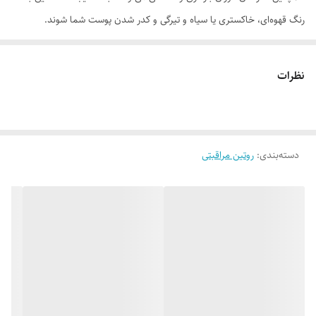
رنگ قهوه‌ای، خاکستری یا سیاه و تیرگی و کدر شدن پوست شما شوند.
ماسک اسکراب تراست با لایه‌برداری و پاکسازی پوست (ازبین‌بردن سلول‌های
مرده پوست)، منافذ آن را به کمک ترکیبات اسکراب تمیز می‌کند. این ماسک با
نظرات
تحریک ساخت سلول‌های جدید، ضمن استحکام‌بخشی و بازسازی پوست به
ایجاد سلول‌های تازه روی سطح پوست نیز کمک می‌نماید. همچنین در بهبود
الاستیسیته و شفافیت پوست، ازبین‌بردن تیرگی ناشی از اسکارهای آکنه و سایر
دسته‌بندی
:
روتین مراقبتی
مشکلات پوستی و انتقال سلول‌های پوستی جدید به سطح پوست و روشن‌تر
کردن آن نقش مهمی را ایفا می‌کند. ویژگی‌های فوق‌العاده این ماسک صورت، به
ترمیم و تقویت سطح شادابی و جوان‌کنندگی پوست ختم نمی‌شود و با مصرف
آن جلوی تاثیرات رادیکال‌های آزاد ناشی از پرتوهای مضر خورشید، بروز
التهاب‌های پوست و چین‌وچروک روی آن هم گرفته می‌شود.
روش مصرف:
برای استفاده از این ماسک اسکراب، ابتدا بایستی صورت‌تان را به
کمک میسلار واتر تراست (متناسب با نوع پوست‌تان) از هرگونه آلودگی، پاک و
تمیز کنید. در ادامه مقدار مناسبی از ماسک اسکراب را روی نواحی مختلف