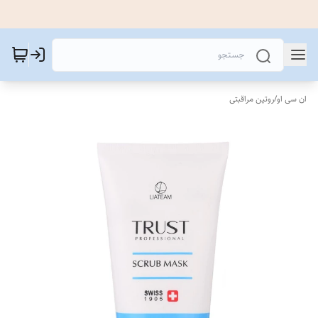
ان سی او
/
روتین مراقبتی