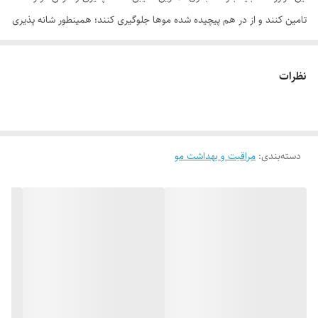
تامین کنند و از در هم پیچیده شده موها جلوگیری کنند؛ همینطور شانه پذیری
موها را تسهیل کنند.
نمونه‌های موجود در بازار به دلیل استفاده از سیلیکون‌های سنگین پس از
نظرات
چندین بار استفاده موها را سنگین و کدر و بی حالت می کنند که به مرور
زمان حس بسیار ناخوشایندی را به مصرف کننده منتقل می‌کنند، در صورتی که
ماسک موی تراست به گونه‌ای طراحی و تولید گردیده که فاقد هر گونه
دسته‌بندی
:
مراقبت و بهداشت مو
سیلیکون سنگین بوده و علاوه بر جذب بالا، استحکام و براقیت را برای موها به
ارمغان خواهد آورد.
این محصول با ساختار منحصر به فرد خود پس از ماساژ بر روی موی سر با
دمای محیط ذوب گشته و هیچ گونه اثر چربی بجا نخواهد گذاشت و بر خلاف
سایر محصولات مشابه قرارگیری آن در دراز مدت نه تنها هیچ گونه تاثیر بدی بر
روی تار مو نخواهد داشت، بلکه موجب اثر گذاری بهتر و موثر بر روی تار مو
خواهد شد.
روغن آرگان با اتصال به تار مو موجب حالت دهی بهتر تار مو در موهای خشک