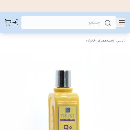
ان سی او
/
سبدمصرفی خانواده