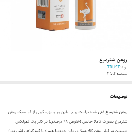
روغن شترمرغ
برند:
TRUST
شناسه کالا
2
توضیحات
روغن شترمرغ غنی شده تراست برای اولین بار با بهره گیری از فاز سبک روغن
شترمرغ بصورت کاملا خالص (خلوص 98 درصدی) در کنار یک کمپلکس
ویتامین در کنار روغن کالاندولا و روغن جوجوبا همراه با کره گیاهی (شی باتر)