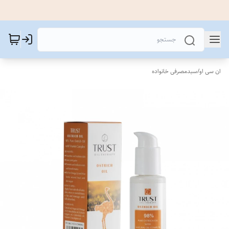
ان سی او
/
سبدمصرفی خانواده