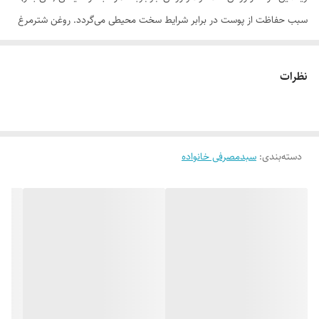
سبب حفاظت از پوست در برابر شرایط سخت محیطی می‌گردد. روغن شترمرغ
غنی از امگا 3 و امگا 6 بوده که در کنار روغن جوجوبا با توانایی نفوذ به لایه‌های
زیرین پوست، علاوه بر بازسازی و بهبود عملکرد پوست موجب آبرسانی
نظرات
طولانی‌مدت پوست می‌گردد.
روغن شترمرغ یکی از شگفت‌ انگیزترین روغن‌های جهان است که به علت ریز
مولکول بودن تقریبا شبیه اسیدهای چرب در پوست انسان است و نیز به جهت
دسته‌بندی
:
سبدمصرفی خانواده
دمای ذوب پایین با سرعت فوق العاده‌ای بدون چرب کردن پوست، جذب
می‌شود و منافذ پوست را مسدود نمی‌کند. لازم به ذکر است روغن شتر مرغ
غنی از اکسیژن است و به همین علت است که در محل مورد استفاده و یا
صدمه دیده باعث افزایش گردش جریان خون می‌شود. به افرادی که از خشکی
بیش از حد پوست رنج می‌برند و پس از استحمام دچار خارش پوست می‌شوند
توصیه می‌شود پس از هر بار استحمام صورت و دست‌های خود را با روغن
شترمرغ به خوبی چرب کنند.