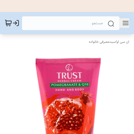
ان سی او
/
سبدمصرفی خانواده