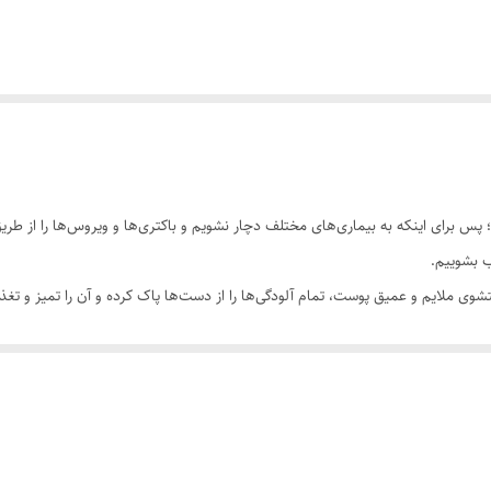
؛ پس برای اینکه به بیماری‌های مختلف دچار نشویم و باکتری‌ها و ویروس‌ها را از طری
ب بشوییم.
وی ملایم و عمیق پوست، تمام آلودگی‌ها را از دست‌ها پاک کرده و آن را تمیز و تغذی
ی‌دهد. علاوه‌بر این، از پوسته پوسته شدن پیش‌گیری کرده و پوست را مرطوب می‌ک
ندر آغشته کرده و پس از 1 دقیقه کف ایجاد شده را آبکشی نمایید.