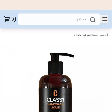
ان سی او
/
سبدمصرفی خانواده