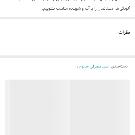
آلودگی‌ها، دستانمان را با آب و شوینده مناسب بشوییم.
مایع دستشویی کرمی کلاس یک حاوی روغن آرگان،
پوست را به ملایمت و
عمیقاً از آلودگی‌ها شستشو می‌دهد. این محصول به‌علت وجود روغن آرگان،
نظرات
حاوی چندین پپتید و اسید چرب ضروری از جمله اولئیک اسید، پالمیتیک اسید
و لینولئیک اسید است. پس از استفاده از این محصول نرم‌شدن پوستتان را
به‌خوبی حس می‌کنید. علاوه‌براین، دارای خواص آنتی‌اکسیدانی بوده و از پوست
دسته‌بندی
:
سبدمصرفی خانواده
دربرابر آسیب‌های محیطی محافظت کرده و سد دفاعی آن را تقویت می‌کند. این
محصول پوست را به‌خوبی آبرسانی کرده و فاقد اثر خشکی بعد از مصرف است.
روش مصرف:
پوست دست را به مقدار کافی مایع دستشویی کرمی حاوی روغن
آرگان آغشته کرده و پس از 1 دقیقه کف ایجاد شده را آبکشی نمایید.