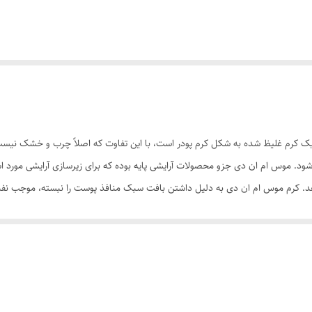
56/- موس صورت ام ان دی یک کرم غلیظ شده به شکل کرم پودر است، با این تفاوت که اصلاً چر
 در 6 رنگ مختلف عرضه می شود. موس ام ان دی جزو محصولات آرایشی پایه بوده که برای زیرسازی آرای
دهد. کرم موس ام ان دی به دلیل داشتن بافت سبک منافذ پوست را نبسته، موجب ن
ه و نیاز به تثبیت کننده ندارد.