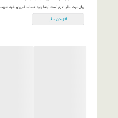
با استفاده از پد و براش مناسب و مخصوص، مقداری از این 
برای ثبت نظر، لازم است ابتدا وارد حساب کاربری خود شوید.
ترکیبات
افزودن نظر
دایمتیکون، ایزواستئاریل نئوپتانوات، اسکوالن، دایمتیکون/
CI77492)