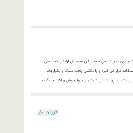
ب و خشک نیست و روی صورت نمی ماسد. این محصول آرایشی تخصصی
شی مورد استفاده قرار می گیرد و با داشتن بافت سبک و یکپارچه،
فس کشیدن پوست می شود و از بروز جوش و آکنه جلوگیری
• دارای بافت نرم و سبک و یکدست • پوشش دهی مناسب و موثر • دارای ماهیت مات و جلوگیری از براقی پوست • هماهنگ با رنگ طبیعی صورت • بدون نیاز به تثبیت کننده • دارای ویتامین E • حاوی
افزودن نظر