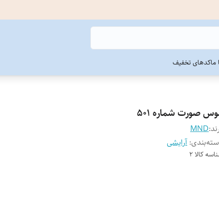
ما
کدهای تخفیف
وس صورت شماره 501
ند:
MND
ته‌بندی
:
آرایشی
اسه کالا
2