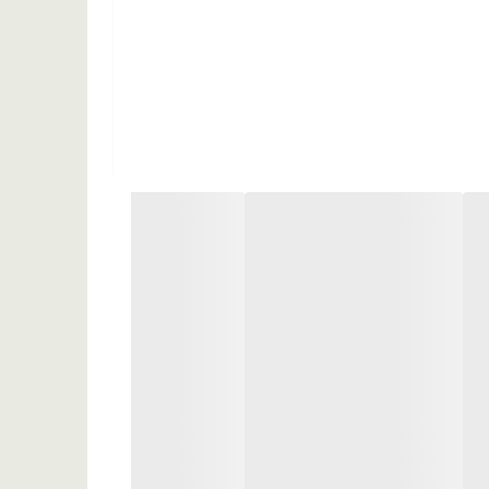
جوجوبا هیدروژنه، پلی متیل سیلسکونیکسان، فنیل تری
متیکون، متیل متاکریلات کراس پلیمر، توکوفریل استات (ویتامین E)، (مخلوط فنوکسی اتانول اتیل هگزیل گلیسیرین)، بوتیلیتد هیدروکسی تولونن، مالتودکسترین، سیکلوپنتاسیلوکسان، (CI77491،CI77499،