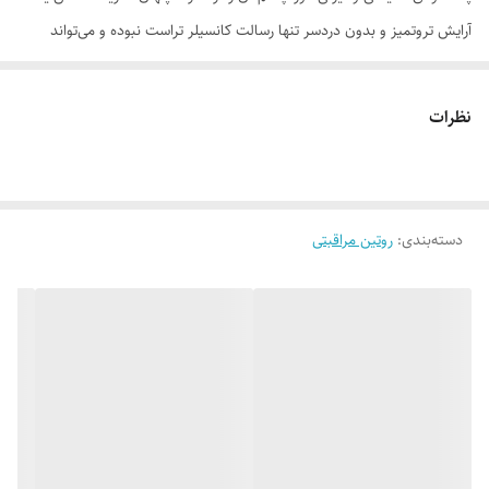
آرایش تروتمیز و بدون دردسر تنها رسالت کانسیلر تراست نبوده و می‌تواند
چین‌وچروک و خط‌وخطوط صورت شما را هم به زیبایی هرچه تمام‌تر بپوشاند.
همچنین برای اینکه بتوانید از پوست حساس و نازک دور چشم‌‌تان دربرابر اشعه
نظرات
مضر ماورابنفش خورشید محافظت کنید، می‌توان از این کانسیلر استفاده کرد.
روش مصرف:
پیش از اقدام برای آرایش صورت‌تان بهتر است آن را به کمک
دسته‌بندی
:
روتین مراقبتی
محلول‌های پاک‌کننده (میسلار واتر) تراست بسته به نوع پوستی که دارید
(مختلط و چرب یا خشک و نرمال)، از هرگونه آلودگی پاک و تمیز کنید. سپس،
زمانی‌که نوبت به استفاده از کانسیلر برسد، می‌توانید با خیالی آسوده گودی و
سیاهی زیرچشم‌تان را با مقدار کمی از کانسیلر به صورت مثلثی یا نقطه‌ای
بپوشانید و آن را خوب ماساژ دهید؛ همچنین با ضربات آهسته انگشت حلقه یا
براش نیز می‌توانید به جذب سریع‌تر آن کمک کنید.