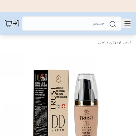
ان سی او
/
روتین مراقبتی