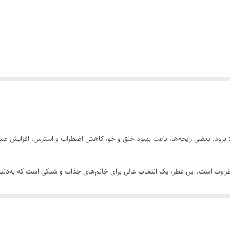
بالا برود. بعضی رایحه‌ها، باعث بهبود خلق و خو، کاهش اضطراب و استرس، افزایش 
طراوت است. این عطر، یک انتخاب عالی برای خانم‌های جذاب و شیکی است که به‌دنبال 
که باعث القای حس طراوت و شادابی در شما می‌شود. از اسانس‌های بکاررفته در ای
روی لباس یا پوست تمیز اسپری کنید؛ پیشنهاد می‌شود برای ماندگاری بیشتر پرفیوم روی پوس