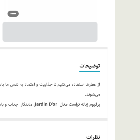
توضیحات
از عطرها استفاده می‌کنیم تا جذابیت و اعتماد به نفس ما 
می‌شوند.
پرفیوم زنانه تراست مدل
or
’
Jardin D
،
ماندگار، جذاب و با
ساختار این عطر، یکی از عناصر مهم در عطرسازی مدرن است 
کاج ایتالیایی، وانیل و ارکیده اشاره کرد.
روش مصرف:
از فاصله 20 تا 30 سانتی‌متری 
نظرات