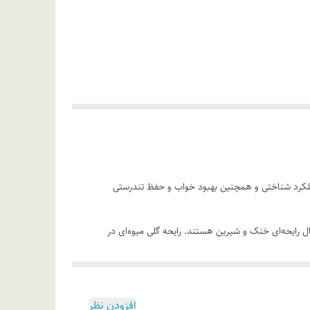
عملکرد شناختی و همچنین بهبود خواب و حفظ تندرستی
رایحه‌ای خنک و شیرین هستند. رایحه‌ گلی میوه‌ای در
ن عطر می‌توان به گریپ فروت، پشن فروت، گل صدتومانی،
ت، آن را روی نواحی مچ دست، گردن و پشت لاله گوش اسپری
افزودن نظر