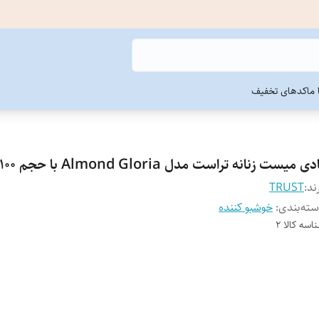
ما
کدهای تخفیف
دی میست زنانه تراست مدل Almond Gloria با حجم 100 میل
ند:
TRUST
ته‌بندی
:
خوشبو کننده
اسه کالا
2