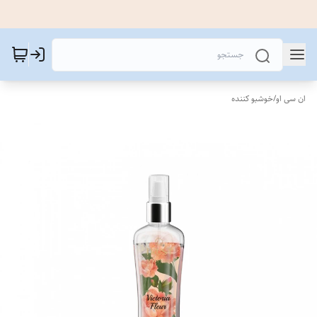
ان سی او
/
خوشبو کننده