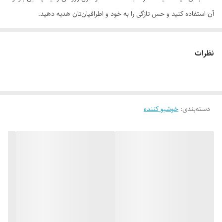
آن استفاده کنید و حس تازگی را به خود و اطرافیان‌تان هدیه دهید.
بادی میست زنانه تراست مدل
Victoria Fleur
با رایحه‌ای شیرین و میوه‌ای،
هاله‌ای از لطافت زنانه را در اطرافتان ایجاد می‌کند. رایحه اولیه آن، شما را به
نظرات
باغ گلابی، سیب قرمز و پرتقال می‌برد. در میان راه، سری هم به باغ یاسمن،
مگنولیا، گل پیازی و نخود فرنگی شیرین خواهید زد. رایحه پوسته وانیل سیاه،
عسلبند، شکلات، چوب صندل، مشک و عنبر آکوردهای اصلی این بادی میست
دسته‌بندی
:
خوشبو کننده
را تشکیل داده و عطر تن شما را خاص‌ می‌کند.
روش مصرف:
از فاصله 15 سانتی‌متر از بدن روی پوست تمیز اسپری شود.