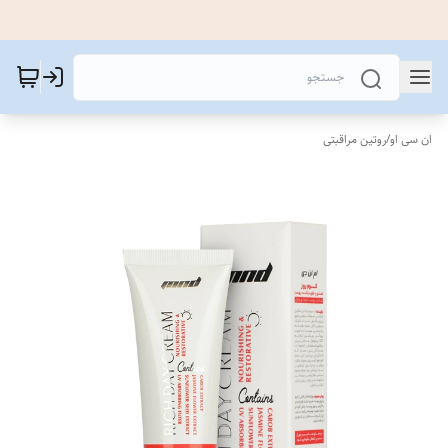
ان سی او
/
روتین مراقبتی