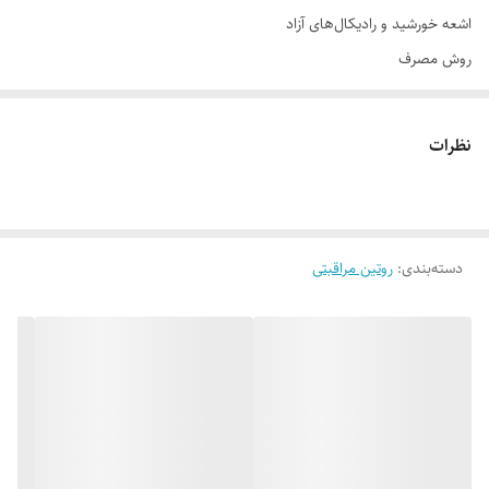
اشعه خورشید و رادیکال‌های آزاد
روش مصرف
روزانه مقدار کافی از کرم را روی پوست تمیز و خشک قرار داده و به آرامی بر
روی پوست پخش کرده و ماساژ دهید. توصیه می‌شود در شب نیز از کرم شب
نظرات
مکمل این کرم روز استفاده شود.
ترکیبات
آب دیونیزه، اتیل هگزیل متوکسی سینامات، پارافین مایع، پروپیلن گلیکول،
دسته‌بندی
:
روتین مراقبتی
اسید استئاریک، ستئاریل الکل، عصاره بنفشه سه رنگ وحشی، عصاره دانه
خرنوب، بیزواکس، یوبیکینون (کوآنزیم Q10)، بیزابولول، سدیم پی‌سی‌ای،
سیکلوپنتاسیلوکسان، (مخلوط: آب،عصاره گل یاس)، عصاره دانه آفتابگردان،
تری اتانول آمین، عصاره آلوئه‌ورا، گلیسیریل مونواستئارات، ویتامین دی-پانتنول،
توکوفریل استات (ویتامین ای)، عصاره میموزا، اسانس مجاز آرایشی و بهداشتی،
(مخلوط: متیل پارابن، پروپیل پارابن، فنوکسی اتانول).