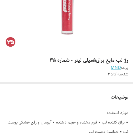
رژ لب مایع براق5میلی لیتر - شماره 35
برند:
MND
شناسه کالا
2
توضیحات
موارد استفاده
▪️ براق کننده لب ▪️ فرم دهنده و حجم دهنده ▪️ آبرسان و رفع خشکی پوست
لب ▪️ جوانساز پوست لب