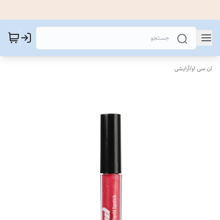
ان سی او
/
آرایشی