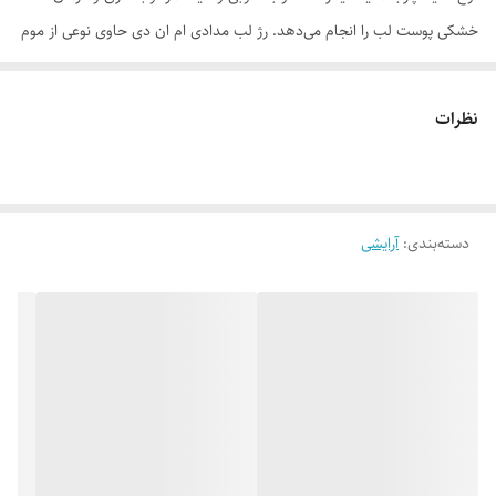
خشکی پوست لب را انجام می‌دهد. رژ لب مدادی ام ان دی حاوی نوعی از موم
برزیلی یا کارنوبا واکس است که ضدحساسیت بوده و خواص نرم‌کنندگی و
براقیت چشمگیری را به این محصول اضافه می‌کند. این در حالی است که
نظرات
واکس کاندلیلا موجود در این محصول از کاهش رطوبت پوست لب جلوگیری
کرده و به خوبی پوست را تغذیه می‌کند. در نهایت استفاده از بیزواکس یا همان
موم زنبورعسل موجب ماندگاری بالای اثر رژ لب مدادی بر روی لب‌های شما
دسته‌بندی
:
آرایشی
شده و جلوه آن را در طی روز حفظ می‌کند. به طور کلی، راحتی در استفاده،
کیفیت و ماندگاری بالا و تنوع رنگ‌بندی جزو فاکتورهای اصلی انتخاب رژ لب
مدادی ام ان دی به عنوان همراه همیشگی لوازم آرایشی شما خواهد بود.
موارد استفاده
• ماندگاری بالا • جلوگیری از خشکی لب • قابلیت ترکیب رنگ • تنوع بالای
رنگ‌بندی برای انواع آرایش • پوشش‌دهی قوی با جلوه‌ای زیبا • بافت نرم، سبک
و منسجم • عدم آسیب‌رسانی به پوست لب
روش مصرف