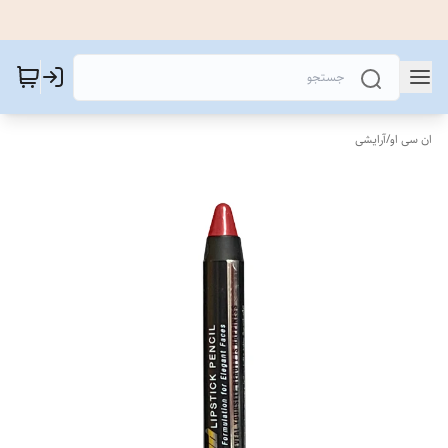
ان سی او
/
آرایشی