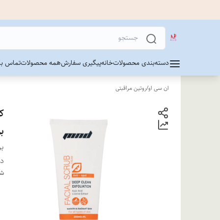
دسته‌بندی محصولات
خانه
پیگیری سفارش
همه محصولات
تماس با 
ان سی او
/
روتین مراقبتی
ک
ب
بر
دس
شن