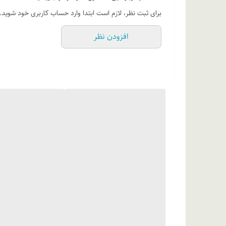
در مقابل اشعه خورشید قرار نگیرید.
برای ثبت نظر، لازم است ابتدا وارد حساب کاربری خود شوید.
ترکیبات
افزودن نظر
آب دیونیزه، سدیم پی سی ای، اسید استئاریک، ستیل الکل، 
اسید، عصاره میموزا، (شوگر کپسول: میکرو کریستالین سلولز، ا
پارابن، +/- رنگ مجاز آرایشی و بهداشتی.