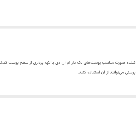
ساخت: 56/26670کرم اسکراب روشن کننده صورت مناسب پوست‌های لک دار ام ان دی با لایه برداری از 
ستی می‌توانند از آن استفاده کنند.
رک ساخت بافت جدید • موثر در از بین رفتن لک های پوستی
از چند دقیقه ماساژ دادن ملایم مواد به پوست، صورت را با آب ولرم بشویید. این ک
راب، محصولات ترمیم کننده مانند آبرسان‌ها، مرطوب کننده‌ها، ... را بر روی پوست 