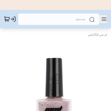
ان سی او
/
آرایشی