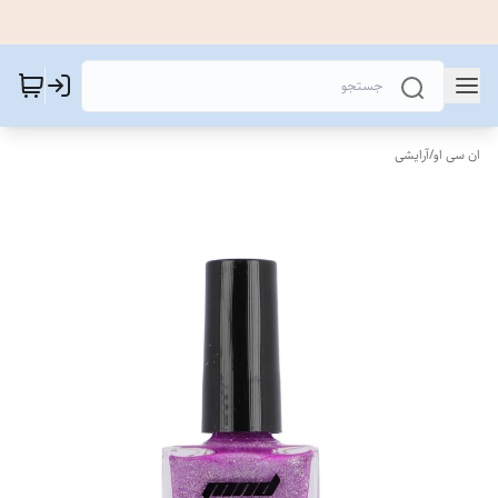
ان سی او
/
آرایشی