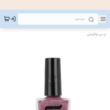
ان سی او
/
آرایشی