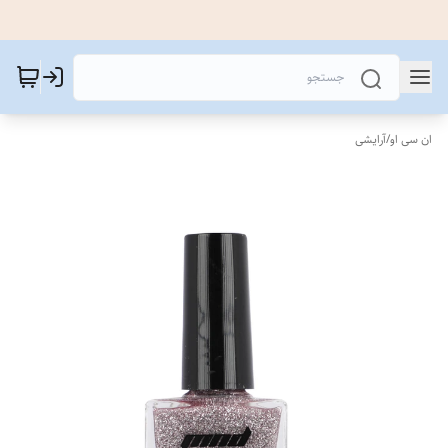
ان سی او
/
آرایشی