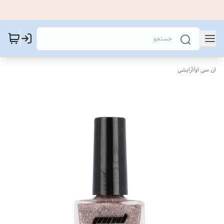
ان سی او
/
آرایشی