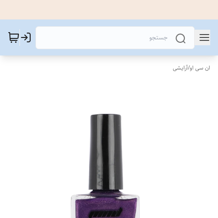
ان سی او
/
آرایشی