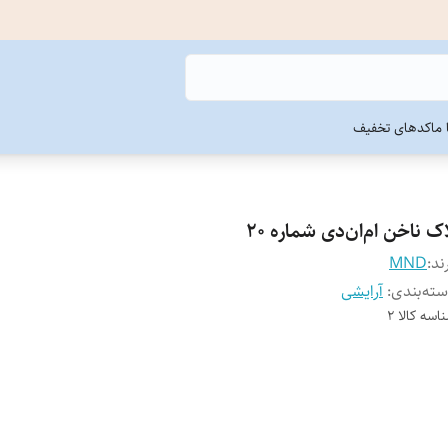
ما
کدهای تخفیف
ک ناخن ام‌ان‌دی شماره 20
ند:
MND
ته‌بندی
:
آرایشی
اسه کالا
2