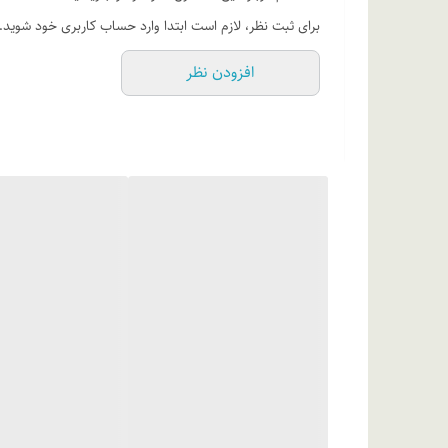
تری سیکلودکان دایمتانول کوپلیمر، سیتریک اسید. [حاوی +/-
برای ثبت نظر، لازم است ابتدا وارد حساب کاربری خود شوید.
افزودن نظر