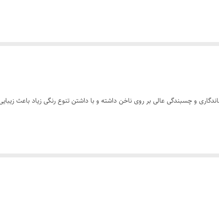
یشین پاک کرده و سپس با کمک اپلیکاتور آغشته به لاک، مقدار کافی از محصول را رو
رات، فتالیک انیدرید/تری ملیتیک انیدرید/گلیکول کوپلیمر، ایزوپروپیل الکل، استئار