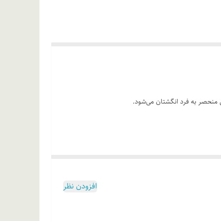
ی ناخن قرار دهید. سپس با ملایمت لاک را بر روی سطح
افزودن نظر
آلکونیوم هکتوریت، آدیپیک اسید/فوماریک اسید/فتالیک اسید/