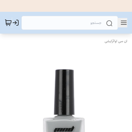
ان سی او
/
آرایشی