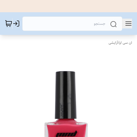
ان سی او
/
آرایشی