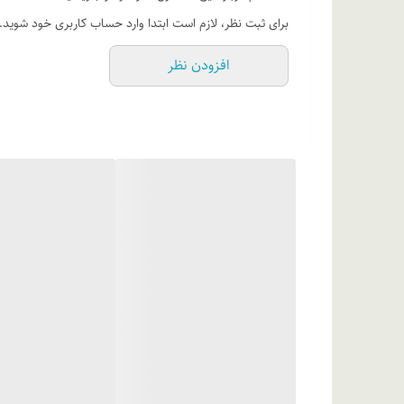
تری سیکلودکان دایمتانول کوپلیمر، سیتریک اسید. [حاوی +/-
برای ثبت نظر، لازم است ابتدا وارد حساب کاربری خود شوید.
افزودن نظر