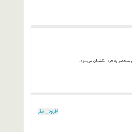
ی ناخن قرار دهید. سپس با ملایمت لاک را بر روی سطح
افزودن نظر
آلکونیوم هکتوریت، آدیپیک اسید/فوماریک اسید/فتالیک اسید/