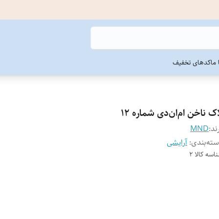
ما
کدهای تخفیف
ک ناخن ام‌ان‌دی شماره 12
ند:
MND
ته‌بندی
:
آرایشی
اسه کالا
2