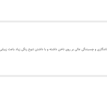
یشین پاک کرده و سپس با کمک اپلیکاتور آغشته به لاک، مقدار کافی از محصول را رو
رات، فتالیک انیدرید/تری ملیتیک انیدرید/گلیکول کوپلیمر، ایزوپروپیل الکل، استئار