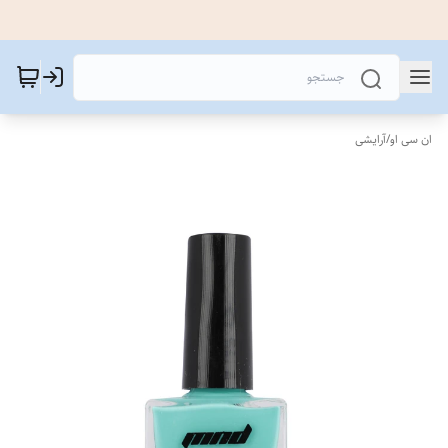
ان سی او
/
آرایشی