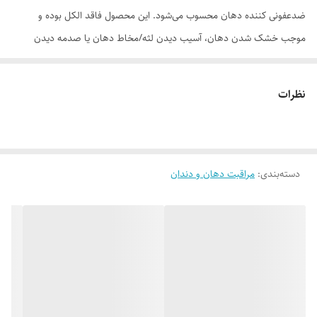
ضدعفونی کننده دهان محسوب می‌شود. این محصول فاقد الکل بوده و
موجب خشک شدن دهان، آسیب دیدن لثه/مخاط دهان یا صدمه دیدن
دندان‌های ترمیم‌شده یا کامپوزیت شده، نمی‌شود و همه افراد می‌توانند از این
محصول برای حفظ و بهبود سلامت دهان و دندان خود بهره بگیرند.
نظرات
موارد استفاده
.کاهش پلاک دندان .سفیدکننده دندان .تنظیم و متعادل ساختن فلورمیکروبی
دهان .کاهش بوی بد دهان و خوشبوکننده نفس .کم کردن التهاب لثه
دسته‌بندی
:
مراقبت دهان و دندان
.جلوگیری از تحلیل لثه بعد از اعمال زیبایی روی دندان‌ها .کاهش مشکلات
مرتبط با سرماخوردگی مانند گلودرد
روش مصرف
سه بار در دهان اسپری نموده و سپس اجازه دهید پخش گردد.
ترکیبات
آب، پلی سوربات 20، زینک گلوکونات، پلی وینیل پیرولیدون، اوره پراکساید،
پتاسیم سیترات، سدیم بنزوات، اسید سیتریک، سدیم ساخارین، اوکالیپتول،