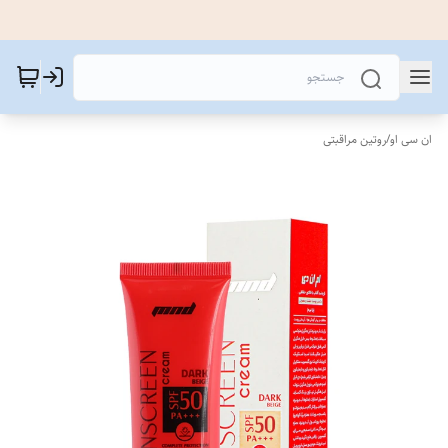
ان سی او
/
روتین مراقبتی