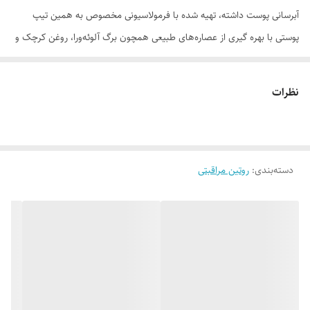
آبرسانی پوست داشته، تهیه شده با فرمولاسیونی مخصوص به همین تیپ
پوستی با بهره گیری از عصاره‌های طبیعی همچون برگ آلوئه‌ورا، روغن کرچک و
... کمک به آبرسانی پوست کرده و ضمن حفاظت از پوست در برابر آفتاب از
خشکی پوست جلو گیری کرده و آن را رطوبت رسانی می‌کند.
نظرات
موارد استفاده
• محافظت کامل از پوست در مقابل اشعه‌های مضر خورشید •محافظت در برابر
آلودگی هوا •جلوگیری از آفتاب سوختگی •رطوبت رسانی به پوست •پوشش دهی
دسته‌بندی
:
روتین مراقبتی
بالا •جلوگیری از ایجاد چروک پوستی •مناسب پوست خشک و معمولی
روش مصرف
مقدار مناسبى از کرم ضدآفتاب را پیش از قرار گرفتن در معرض نورخورشید بر
روى پوست قرار داده و به صورت یکنواخت بر روى پوست پخش نمایید. توصیه
مى‌شود چند ساعت یک‌بار کرم ضدآفتاب را تجدید نمایید.
ترکیبات
آب دیونیزه، اتیل هگزیل متوکسی سینامات، اسید استئاریک، (مخلوط: