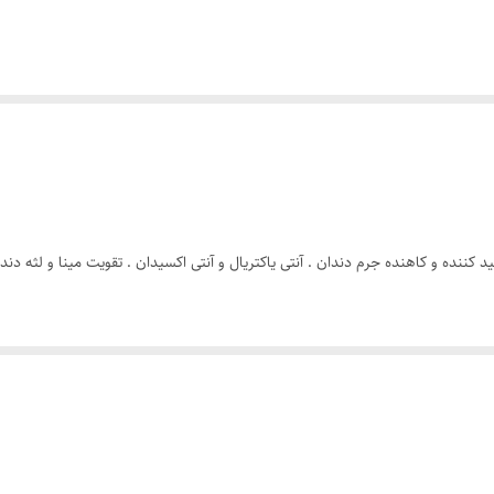
ننده و کاهنده جرم دندان . آنتی یاکتریال و آنتی اکسیدان . تقویت مینا و لثه دند
ه و به میزان مورد نیاز مسواک زده شود.
 کلسیم، عسل، عصاره ریحان، عصاره گل میخک، عصاره برگ درخت چای، عصاره ریشه گل
صاره شیرین برگ (استویا)