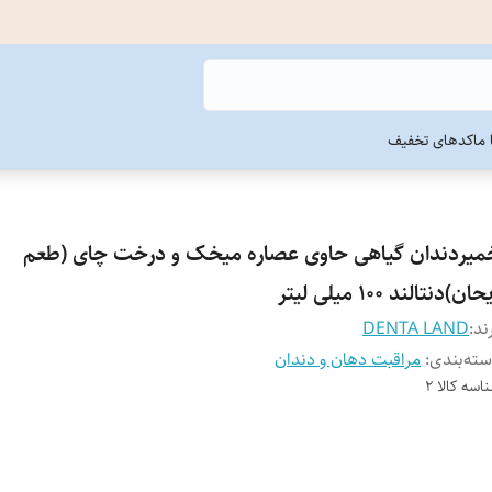
ما
کدهای تخفیف
میردندان گیاهی حاوی عصاره میخک و درخت چای (طعم
ان)دنتالند 100 میلی لیتر
ند:
DENTA LAND
ته‌بندی
:
مراقبت دهان و دندان
اسه کالا
2