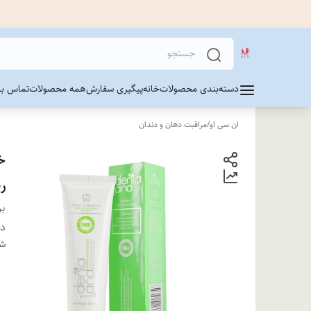
دسته‌بندی محصولات
خانه
پیگیری سفارش
همه محصولات
تماس با 
ان سی او
/
مراقبت دهان و دندان
خ
ریح
بر
دس
شن