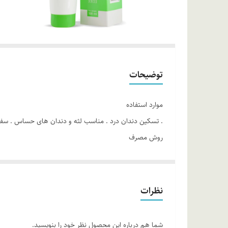
توضیحات
موارد استفاده
. تسکین دندان درد . مناسب لثه و دندان های حساس . سفید ک
روش مصرف
مقدار مناسبی از خمیردندان گیاهی را بر روی مسواک قرار داد
ترکیبات
آب دیونیزه، گلیسرین (منشا گیاهی)، ژل آلوئه‌ورا، کربنات
نظرات
زنجبیل، پودر بره موم، عصاره ساقه چوب مسواک، گوار گام، ع
شما هم درباره این محصول نظر خود را بنویسید.