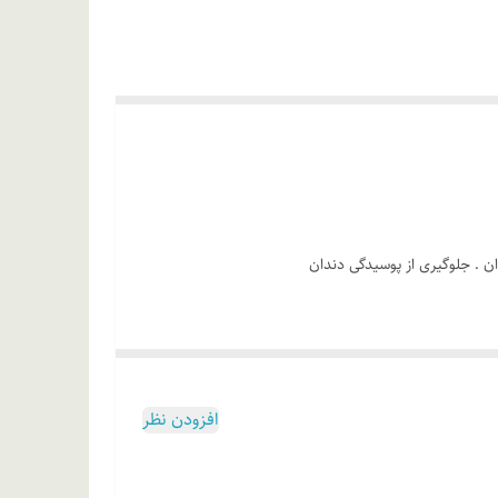
ان . جلوگیری از پوسیدگی دندان
 صابونی، عصاره هل سبز، عصاره ریشه شیرین بیان، عصاره
افزودن نظر