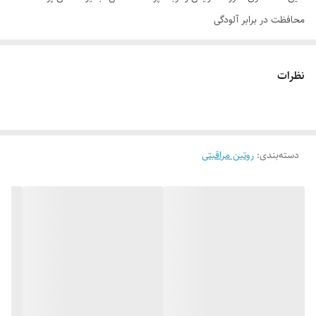
محافظت در برابر آلودگی
روش مصرف
ابتدا صورت را با کمی آب مرطوب کنید. سپس تیوب را بفشارید تا مقداری ژل
نظرات
در برس سیلیکونی جمع شود. پس از آن برس تیوب را بر روی پوست صورت
قرار داده و با حرکات دورانی دست، ژل را بر روی پوست صورت (به غیر از لب‌ها
و چشم‌ها) پخش کرده و به ملایمت ماساژ دهید. بعد از آن صورت خود را با
دسته‌بندی
:
آب ولرم آب‌کشی کنید.
روتین مراقبتی
ترکیبات
آب دیونیزه، لوریل گلوکوزاید، کوکو گلوکوزاید، عصاره میوه انجیر، عصاره ریشه
سرخارگل، سدیم پی سی ای، سدیم کوکو آمفواستات، پی پی جی-5-ستث-20،
گلیسرین، دکسپانتنول، اسانس مجاز آرایشی و بهداشتی، (مخلوط: سدیم
بنزوات، پتاسیم سوربات، آب دیونیزه)، پلی آکریلات کراس پلیمر-6، پلی
سوربات-80، تری اتانول آمین، دی سدیم اتیلن دی آمین تترااستیک اسید.