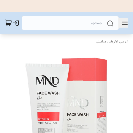
ان سی او
/
روتین مراقبتی