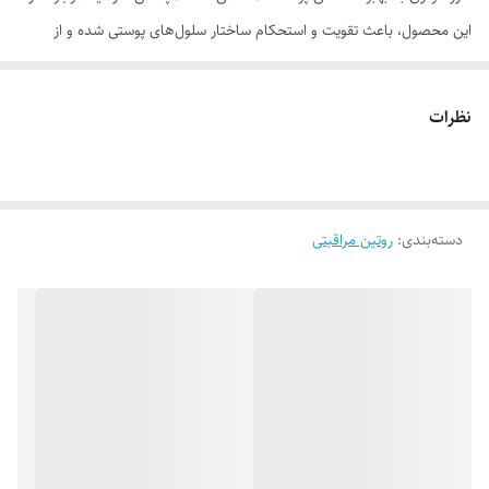
این محصول، باعث تقویت و استحکام ساختار سلول‌های پوستی شده و از
تخریب سلول‌های پوستی تحت تأثیر آسیب‌های محیطی مانند تابش‌های مضر
خورشید، آلودگی هوا و گرمای شدید، جلوگیری می‌کند.
نظرات
همچنین با داشتن ترکیب فعال ماتریکسیل مورفومیکس، به طرز مؤثری
چین‌وچروک‌های صورت، به ویژه خطوط عمودی آن و چروک‌های پنجه کلاغی را
دسته‌بندی
:
روتین مراقبتی
از بین برده و به تقویت ساختار پوست صورت کمک می‌کند.
در کنار این سه ویژگی اصلی، این کرم جوانساز پوست، با داشتن هیالورونیک
اسید، ضمن آبرسانی پوست، خاصیت سفت‌کنندگی و استحکام‌بخشی داشته و
جلوی ایجاد چین‌وچروک‌های پوستی را گرفته و به حفظ یکپارچگی آن نیز کمک
می‌کند. همچنین، امگا 3 و امگا 6 موجود در این محصول، با تقویت سد دفاعی
پوست، رطوبت پوست را حفظ کرده و از این طریق، مانع از خشکی و پیری
پوست می‌شود.