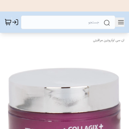
ان سی او
/
روتین مراقبتی