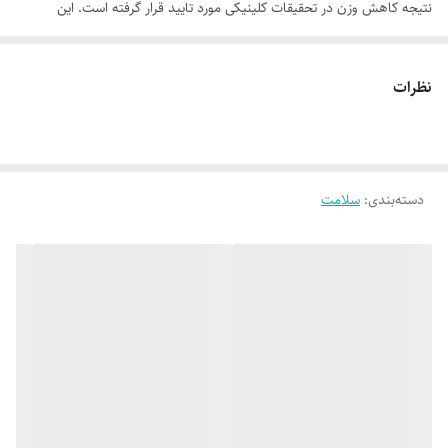
نتیجه کاهش وزن در تحقیقات کلینیکی مورد تایید قرار گرفته است. این
محصول جهت پیشگیری، تشخیص و درمان بیماری نمی باشد.
نظرات
موارد استفاده
• کاهش میل به قند و شیرینی‌جات
• کاهش گرسنگی بین وعده‌های غذایی
دسته‌بندی
:
سلامت
• افزایش حس سلامت و کاهش پرخوری حاصل از استرس
روش مصرف
روزانه یک تا دو ساشه در آب یا نوشیدنی طبیعی حل و مصرف شود.
ترکیبات
عصاره پودری چای سبز، دکستروز، مونو هیدرات، عصاره زعفران