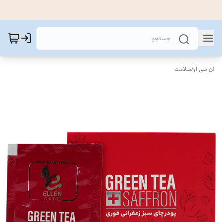
ان سی او
/
سلامت