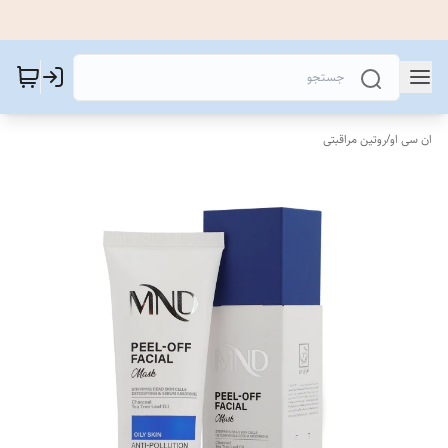
ان سی او
/
روتین مراقبتی