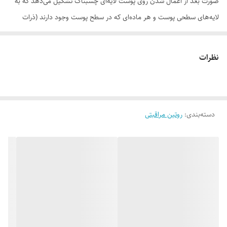
صورت بعد از اعمال شدن روی پوست لایه‌ای چسبناک تشکیل می‌دهد که به
لایه‌های سطحی پوست و هر ماده‌ای که در سطح پوست وجود دارند (ذرات
معلق، آلودگی هوا، ...) چسبیده و در زمان کنده شدن از سطح پوست همه آن
مواد را از روی پوست حذف می‌کند.
نظرات
موارد استفاده
• کاهش تولید سبوم (چربی) پوست
• لایه‌برداری ملایم و پاکسازی منافذ پوست
دسته‌بندی
:
روتین مراقبتی
• حذف آلودگی‌های محیطی و ذرات معلق از سطح پوست
• کاهش جوش‌های سرسیاه و جلوگیری از آکنه‌ای شدن
روش مصرف
محتویات تیوب را بر روی پوست خشک پخش کنید تا لایه پیوسته‌ای از ماسک
روی پوست ایجاد شود. اجازه دهید ماسک بر روی صورت خشک شده و سپس
از لبه آن گرفته و به آرامی از روی پوست جدا کنید. پس از آن پوست را با آب
ولرم بشویید، با توجه به این که این محصول سلول‌های مرده پوست را حذف و